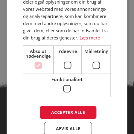
deler også oplysninger om din brug af
vores websted med vores annoncerings-
og analysepartnere, som kan kombinere
dem med andre oplysninger, som du har
givet dem, eller som de har indsamlet fra
din brug af deres tjenester.
Læs mere
Absolut
Ydeevne
Målretning
nødvendige
Funktionalitet
Find campingpladser ud fra
ACCEPTER ALLE
temaer
AFVIS ALLE