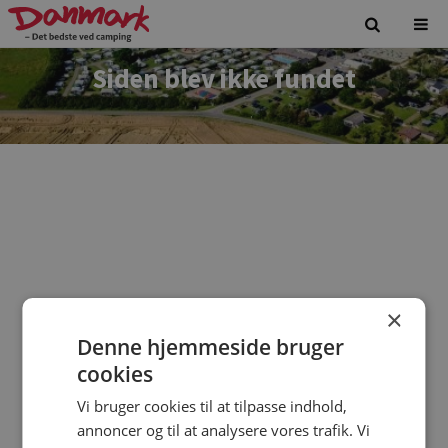
Siden blev ikke fundet
×
Denne hjemmeside bruger
Vi beklager. Siden du forsøgte at tilgå findes ikke.
cookies
Vi bruger cookies til at tilpasse indhold,
annoncer og til at analysere vores trafik. Vi