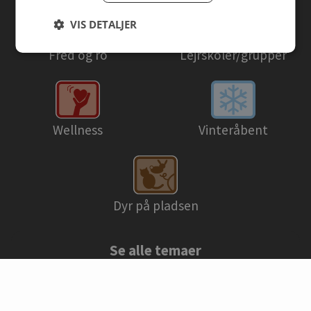
VIS DETALJER
Fred og ro
Lejrskoler/grupper
Wellness
Vinteråbent
Dyr på pladsen
Se alle temaer
© Danske campingpladser 2026