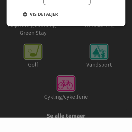
VIS DETALJER
Miljøvenlig camping ·
Windsurfing
Green Stay
Golf
Vandsport
Cykling/cykelferie
Se alle temaer