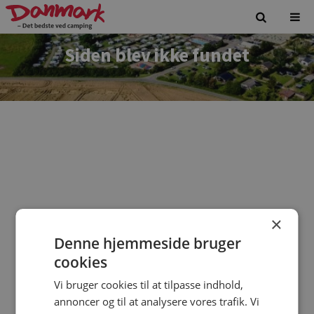
Siden blev ikke fundet
×
Denne hjemmeside bruger
Vi beklager. Siden du forsøgte at tilgå findes ikke.
cookies
Vi bruger cookies til at tilpasse indhold,
annoncer og til at analysere vores trafik. Vi