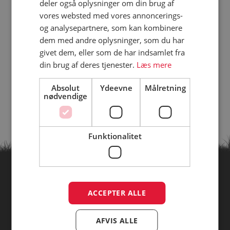
deler også oplysninger om din brug af
vores websted med vores annoncerings-
og analysepartnere, som kan kombinere
dem med andre oplysninger, som du har
givet dem, eller som de har indsamlet fra
din brug af deres tjenester.
Læs mere
Absolut
Ydeevne
Målretning
nødvendige
Funktionalitet
Find campingpladser ud fra
ACCEPTER ALLE
temaer
AFVIS ALLE