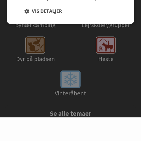
VIS DETALJER
Bynær camping
Lejrskoler/grupper
Dyr på pladsen
Heste
Vinteråbent
Se alle temaer
© Danske campingpladser 2026