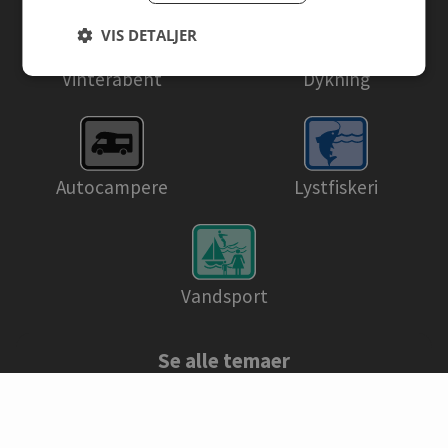
VIS DETALJER
Dykning
Vinteråbent
Autocampere
Lystfiskeri
Vandsport
Se alle temaer
© Danske campingpladser 2026