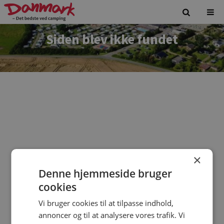
Siden blev ikke fundet
×
Denne hjemmeside bruger
Vi beklager. Siden du forsøgte at tilgå findes ikke.
cookies
Vi bruger cookies til at tilpasse indhold,
annoncer og til at analysere vores trafik. Vi