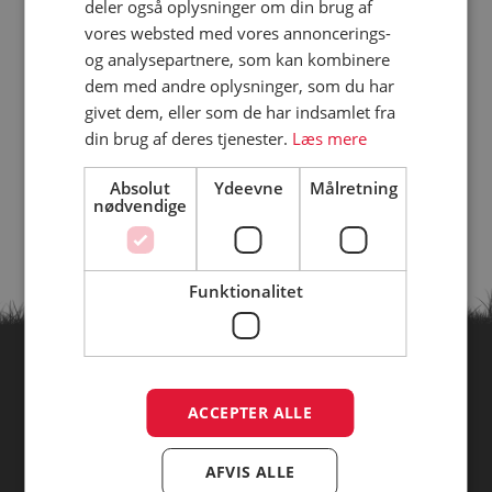
deler også oplysninger om din brug af
vores websted med vores annoncerings-
og analysepartnere, som kan kombinere
dem med andre oplysninger, som du har
givet dem, eller som de har indsamlet fra
din brug af deres tjenester.
Læs mere
Absolut
Ydeevne
Målretning
nødvendige
Funktionalitet
Find campingpladser ud fra
ACCEPTER ALLE
temaer
AFVIS ALLE