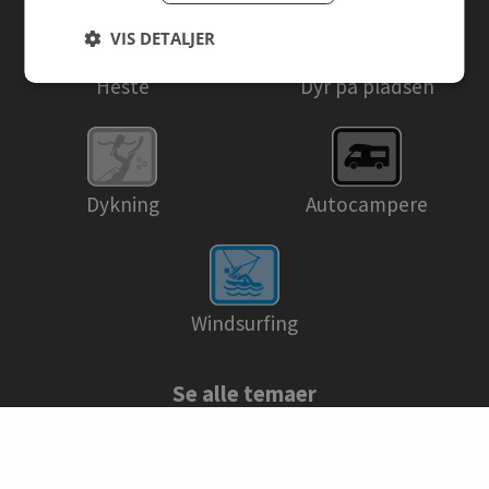
VIS DETALJER
Heste
Dyr på pladsen
Dykning
Autocampere
Windsurfing
Se alle temaer
© Danske campingpladser 2026