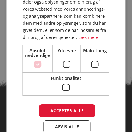
deler også oplysninger om din brug af
vores websted med vores annoncerings-
og analysepartnere, som kan kombinere
dem med andre oplysninger, som du har
givet dem, eller som de har indsamlet fra
din brug af deres tjenester.
Læs mere
Absolut
Ydeevne
Målretning
nødvendige
Funktionalitet
Find campingpladser ud fra
ACCEPTER ALLE
temaer
AFVIS ALLE