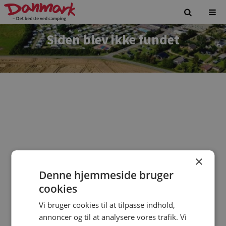
Siden blev ikke fundet
×
Denne hjemmeside bruger
Vi beklager. Siden du forsøgte at tilgå findes ikke.
cookies
Vi bruger cookies til at tilpasse indhold,
annoncer og til at analysere vores trafik. Vi