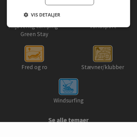
VIS DETALJER
Miljøvenlig camping ·
Vandsport
Green Stay
Fred og ro
Stævner/klubber
Windsurfing
Se alle temaer