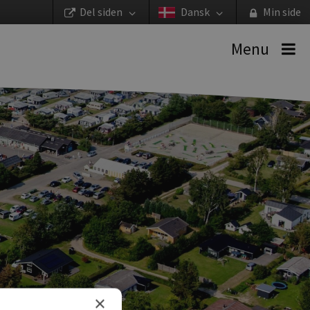
Del siden
Dansk
Min side
Menu
×