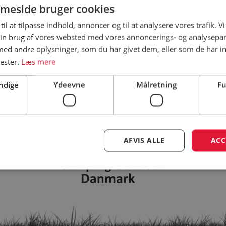
meside bruger cookies
til at tilpasse indhold, annoncer og til at analysere vores trafik. V
in brug af vores websted med vores annoncerings- og analysepa
Vi beklager. Siden du forsøgte at tilgå findes ikke.
d andre oplysninger, som du har givet dem, eller som de har in
nester.
Læs mere
ndige
Ydeevne
Målretning
Fu
AFVIS ALLE
ACC