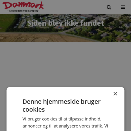
Siden blev ikke fundet
×
Denne hjemmeside bruger
Vi beklager. Siden du forsøgte at tilgå findes ikke.
cookies
Vi bruger cookies til at tilpasse indhold,
annoncer og til at analysere vores trafik. Vi