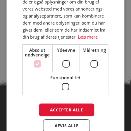
deler også oplysninger om din brug af
vores websted med vores annoncerings-
og analysepartnere, som kan kombinere
dem med andre oplysninger, som du har
givet dem, eller som de har indsamlet fra
din brug af deres tjenester.
Læs mere
Absolut
Ydeevne
Målretning
nødvendige
Funktionalitet
Find campingpladser ud fra
ACCEPTER ALLE
temaer
AFVIS ALLE