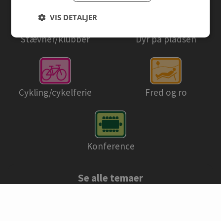
VIS DETALJER
Stævner/klubber
Dyr på pladsen
Cykling/cykelferie
Fred og ro
Konference
Se alle temaer
© Danske campingpladser 2026