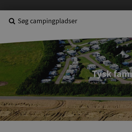
Søg campingpladser
Tysk famil