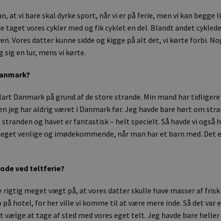
n, at vi bare skal dyrke sport, når vi er på ferie, men vi kan begge l
e taget vores cykler med og fik cyklet en del. Blandt andet cykled
yen. Vores datter kunne sidde og kigge på alt det, vi kørte forbi. N
 sig en lur, mens vi kørte.
Danmark?
klart Danmark på grund af de store strande. Min mand har tidligere
n jeg har aldrig været i Danmark før. Jeg havde bare hørt om stra
tranden og havet er fantastisk – helt specielt. Så havde vi også h
eget venlige og imødekommende, når man har et barn med. Det e
ode ved teltferie?
rigtig meget vægt på, at vores datter skulle have masser af frisk 
o på hotel, for her ville vi komme til at være mere inde. Så det var e
 vælge at tage af sted med vores eget telt. Jeg havde bare heller i