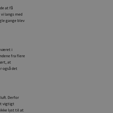
ide at få
e vi langs med
ogle gange blev
 været i
ndene fra flere
ørt, at
r også det
luft. Derfor
t vigtigt
kke lyst til at