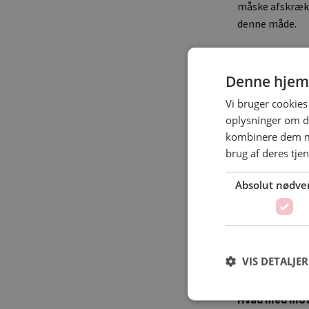
måske afskrække
denne måde.
Hvad var det b
Denne hjem
Det var absolut
det, vi gik eft
Vi bruger cookies 
oplysninger om d
mennesker på s
kombinere dem me
sig selv, og det
brug af deres tje
Hvordan brugt
Absolut nødve
Vi var ude at ba
sandet. Her kun
bare brug for a
legede med vore
VIS DETALJER
tage en lur elle
Hvad med mot