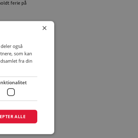
oldt ferie på
×
tore. Det var
ark er der mange
i deler også
rtnere, som kan
. Man kan være
dsamlet fra din
nktionalitet
at lege i
bejde og havde
 ingenting. Vi
n af os kunne fx
EPTER ALLE