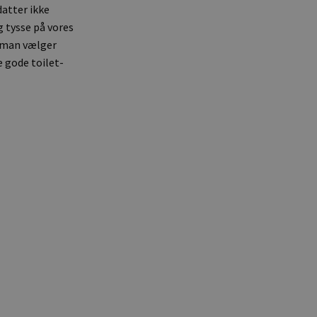
 datter ikke
g tysse på vores
di man vælger
e gode toilet-