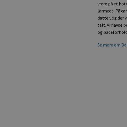
være på et hotel
larmede. På cam
datter, og der 
telt. Vi havde 
og badeforhold,
Se mere om Dan