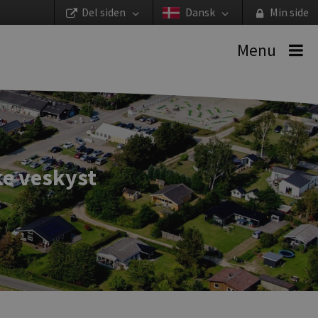
Del siden
Dansk
Min side
Menu
ske veskyst