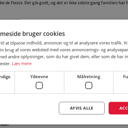
 de fleste. Det gik godt, og det er ikke sidste gang familien har h
edste ved ferien?
meside bruger cookies
 stranden og havet. Det gode ved Danmark er, at strandene er så s
er. I Italien og Spanien ligger man jo helt tæt. Side om side. I Danm
til at tilpasse indhold, annoncer og til at analysere vores trafik. V
in brug af vores websted med vores annoncerings- og analysepa
tranden, men det gør ikke noget, når der også er masser af plads
d andre oplysninger, som du har givet dem, eller som de har in
 sætter vi pris på. Så vi var på stranden hver dag.
nester.
Læs mere
e I stranden?
ndige
Ydeevne
Målretning
Fu
de et par gange, men det bedste var, at vores datter var så glad for 
ne hun få lang tid til at gå. Vi har en travl hverdag med meget ar
t slappe af og være sammen. Her var stranden perfekt, for vi skulle
s datter. Kunne bare sidde og nyde hende. Nogle gange på skift. E
AFVIS ALLE
ACC
r læse i en bog. Vi havde altid bøger med. Det var så godt.
ion?