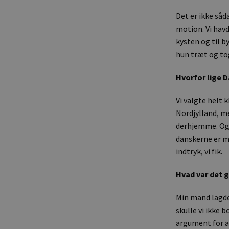
Det er ikke såda
motion. Vi havd
kysten og til b
hun træt og tog
Hvorfor lige 
Vi valgte helt 
Nordjylland, me
derhjemme. Og s
danskerne er m
indtryk, vi fik.
Hvad var det g
Min mand lagde 
skulle vi ikke b
argument for at