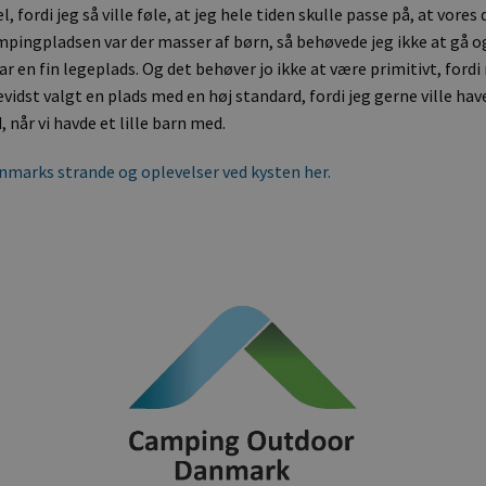
, fordi jeg så ville føle, at jeg hele tiden skulle passe på, at vores
pingpladsen var der masser af børn, så behøvede jeg ikke at gå o
var en fin legeplads. Og det behøver jo ikke at være primitivt, for
bevidst valgt en plads med en høj standard, fordi jeg gerne ville hav
 når vi havde et lille barn med.
marks strande og oplevelser ved kysten her.