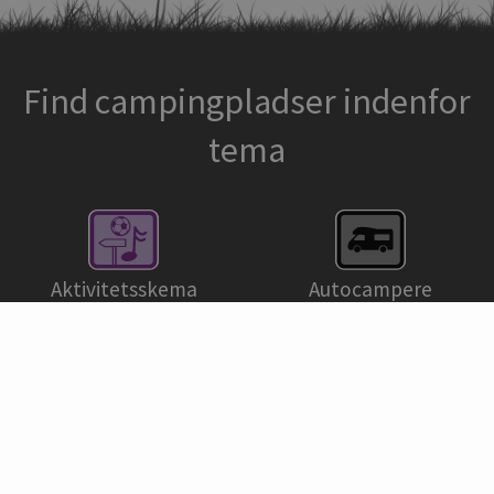
Find campingpladser indenfor
tema
Aktivitetsskema
Autocampere
Golf
Dykning