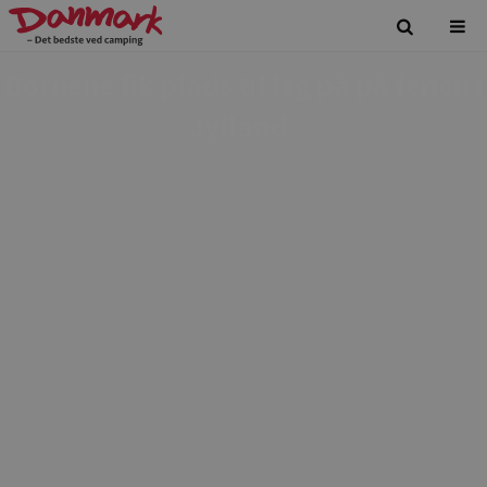
Børnene fik plads til leg på på ferien i
Jylland