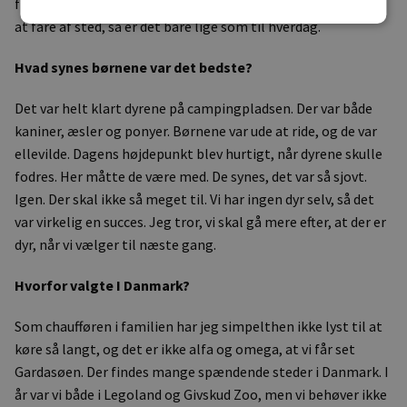
fra tidlig morgen til sen aften. Vi skal jo ikke bruge ferien på
at fare af sted, så er det bare lige som til hverdag.
Hvad synes børnene var det bedste?
Det var helt klart dyrene på campingpladsen. Der var både
kaniner, æsler og ponyer. Børnene var ude at ride, og de var
ellevilde. Dagens højdepunkt blev hurtigt, når dyrene skulle
fodres. Her måtte de være med. De synes, det var så sjovt.
Igen. Der skal ikke så meget til. Vi har ingen dyr selv, så det
var virkelig en succes. Jeg tror, vi skal gå mere efter, at der er
dyr, når vi vælger til næste gang.
Hvorfor valgte I Danmark?
Som chaufføren i familien har jeg simpelthen ikke lyst til at
køre så langt, og det er ikke alfa og omega, at vi får set
Gardasøen. Der findes mange spændende steder i Danmark. I
år var vi både i Legoland og Givskud Zoo, men vi behøver ikke