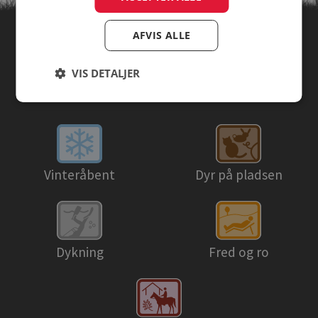
AFVIS ALLE
Find campingpladser ud fra
VIS DETALJER
temaer
Dyr på pladsen
Vinteråbent
Dykning
Fred og ro